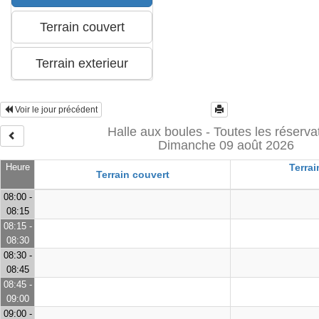
Voir le jour précédent
Halle aux boules - Toutes les réserva
Dimanche 09 août 2026
Heure
Terrai
Terrain couvert
08:00 -
08:15
08:15 -
08:30
08:30 -
08:45
08:45 -
09:00
09:00 -