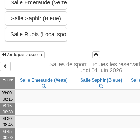
Voir le jour précédent
Salles de sport - Toutes les réservat
Lundi 01 juin 2026
Heure
Salle Emeraude (Verte)
Salle Saphir (Bleue)
Sall
08:00 -
08:15
08:15 -
08:30
08:30 -
08:45
08:45 -
09:00