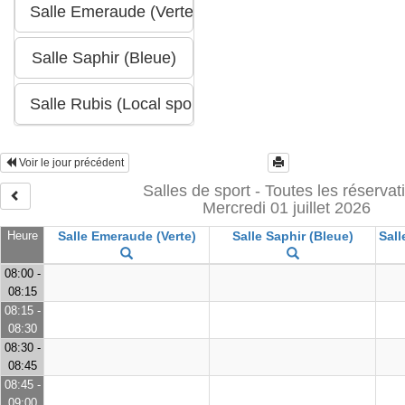
Voir le jour précédent
Salles de sport - Toutes les réservat
Mercredi 01 juillet 2026
Heure
Salle Emeraude (Verte)
Salle Saphir (Bleue)
Sall
08:00 -
08:15
08:15 -
08:30
08:30 -
08:45
08:45 -
09:00