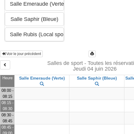
Voir le jour précédent
Salles de sport - Toutes les réservat
Jeudi 04 juin 2026
Heure
Salle Emeraude (Verte)
Salle Saphir (Bleue)
Sall
08:00 -
08:15
08:15 -
08:30
08:30 -
08:45
08:45 -
09:00