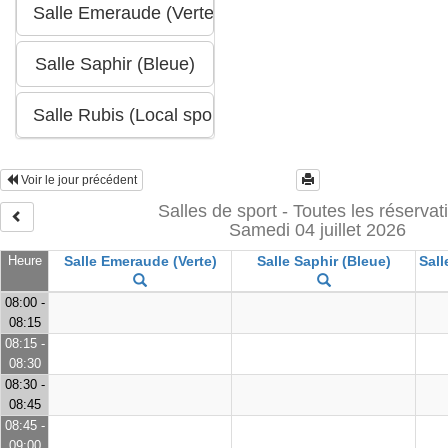
Voir le jour précédent
Salles de sport - Toutes les réservat
Samedi 04 juillet 2026
Heure
Salle Emeraude (Verte)
Salle Saphir (Bleue)
Sall
08:00 -
08:15
08:15 -
08:30
08:30 -
08:45
08:45 -
09:00