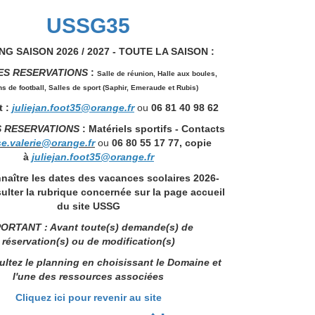
USSG35
G SAISON 2026 / 2027 - TOUTE LA SAISON :
ES RESERVATIONS
:
Salle de réunion,
Halle aux boules,
ns de football, Salles de sport (Saphir, Emeraude et Rubis)
 :
juliejan.foot35@orange.fr
ou
06 81 40 98 62
S RESERVATIONS
: Matériels sportifs - Contacts
se.valerie@orange.fr
ou
06 80 55 17 77, copie
à
juliejan.foot35@orange.fr
naître les dates des vacances scolaires 2026-
ulter la rubrique concernée sur la page accueil
du site USSG
ORTANT : Avant toute(s) demande(s) de
réservation(s) ou de modification(s)
ltez le planning en choisissant le Domaine et
l'une des ressources associées
Cliquez ici pour revenir au site