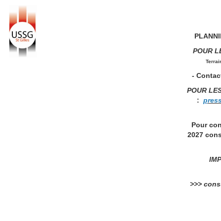
PLANNIN
POUR L
Terrai
- Contact
POUR LE
:
p
res
Pour con
2027 cons
IMP
>>> consu