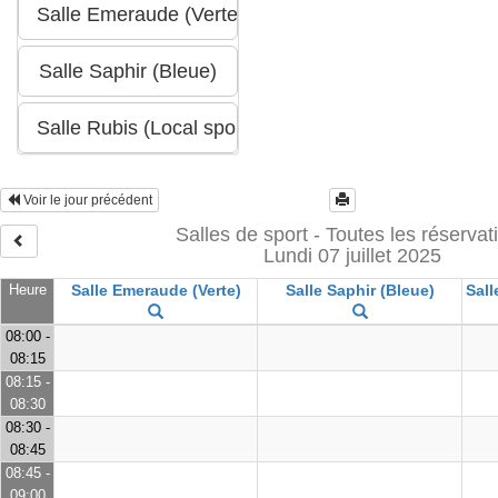
Voir le jour précédent
Salles de sport - Toutes les réservat
Lundi 07 juillet 2025
Heure
Salle Emeraude (Verte)
Salle Saphir (Bleue)
Sall
08:00 -
08:15
08:15 -
08:30
08:30 -
08:45
08:45 -
09:00