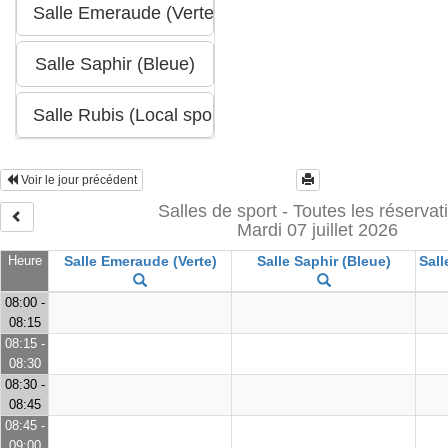
Voir le jour précédent
Salles de sport - Toutes les réservat
Mardi 07 juillet 2026
Heure
Salle Emeraude (Verte)
Salle Saphir (Bleue)
Sall
08:00 -
08:15
08:15 -
08:30
08:30 -
08:45
08:45 -
09:00