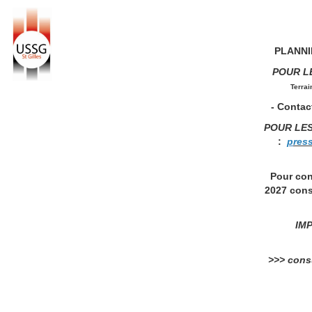
PLANNIN
POUR L
Terrai
- Contact
POUR LE
:
p
res
Pour con
2027 cons
IMP
>>> consu