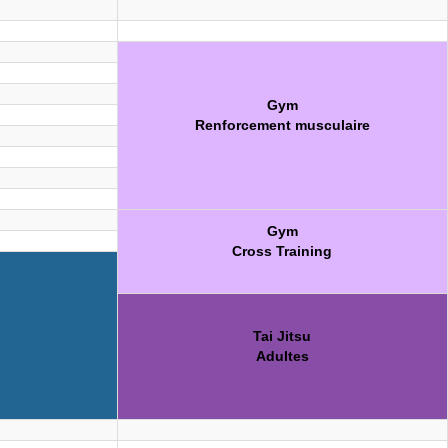
Gym
Renforcement musculaire
Gym
Cross Training
Tai Jitsu
Adultes