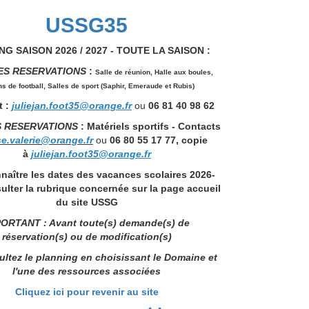
USSG35
G SAISON 2026 / 2027 - TOUTE LA SAISON :
ES RESERVATIONS
:
Salle de réunion,
Halle aux boules,
ns de football, Salles de sport (Saphir, Emeraude et Rubis)
 :
juliejan.foot35@orange.fr
ou
06 81 40 98 62
S RESERVATIONS
: Matériels sportifs - Contacts
se.valerie@orange.fr
ou
06 80 55 17 77, copie
à
juliejan.foot35@orange.fr
naître les dates des vacances scolaires 2026-
ulter la rubrique concernée sur la page accueil
du site USSG
ORTANT : Avant toute(s) demande(s) de
réservation(s) ou de modification(s)
ltez le planning en choisissant le Domaine et
l'une des ressources associées
Cliquez ici pour revenir au site