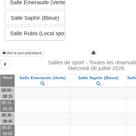
Voir le jour précédent
Salles de sport - Toutes les réservat
Mercredi 08 juillet 2026
Heure
Salle Emeraude (Verte)
Salle Saphir (Bleue)
Sall
08:00 -
08:15
08:15 -
08:30
08:30 -
08:45
08:45 -
09:00