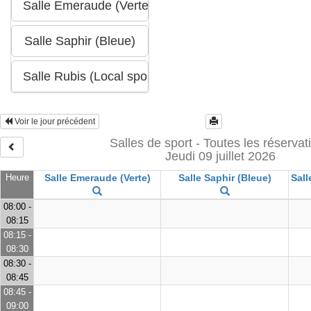
Voir le jour précédent
Salles de sport - Toutes les réservat
Jeudi 09 juillet 2026
Heure
Salle Emeraude (Verte)
Salle Saphir (Bleue)
Sall
08:00 -
08:15
08:15 -
08:30
08:30 -
08:45
08:45 -
09:00