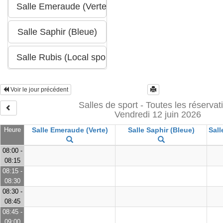
Voir le jour précédent
Salles de sport - Toutes les réservat
Vendredi 12 juin 2026
Heure
Salle Emeraude (Verte)
Salle Saphir (Bleue)
Sall
08:00 -
08:15
08:15 -
08:30
08:30 -
08:45
08:45 -
09:00