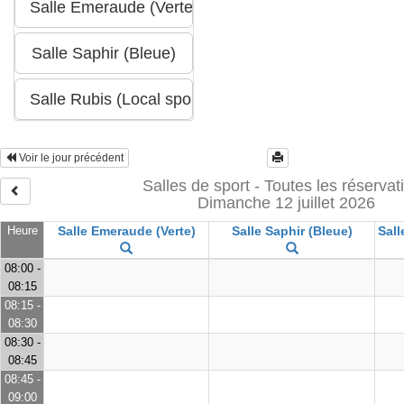
Voir le jour précédent
Salles de sport - Toutes les réservat
Dimanche 12 juillet 2026
Heure
Salle Emeraude (Verte)
Salle Saphir (Bleue)
Sall
08:00 -
08:15
08:15 -
08:30
08:30 -
08:45
08:45 -
09:00