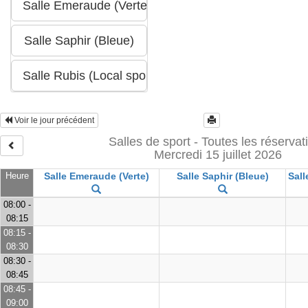
Voir le jour précédent
Salles de sport - Toutes les réservat
Mercredi 15 juillet 2026
Heure
Salle Emeraude (Verte)
Salle Saphir (Bleue)
Sall
08:00 -
08:15
08:15 -
08:30
08:30 -
08:45
08:45 -
09:00