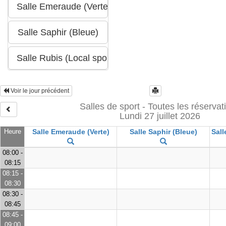
Voir le jour précédent
Salles de sport - Toutes les réservat
Lundi 27 juillet 2026
Heure
Salle Emeraude (Verte)
Salle Saphir (Bleue)
Sall
08:00 -
08:15
08:15 -
08:30
08:30 -
08:45
08:45 -
09:00