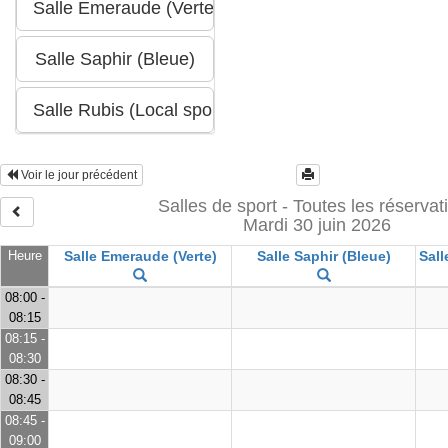
Voir le jour précédent
Salles de sport - Toutes les réservat
Mardi 30 juin 2026
Heure
Salle Emeraude (Verte)
Salle Saphir (Bleue)
Sall
08:00 -
08:15
08:15 -
08:30
08:30 -
08:45
08:45 -
09:00