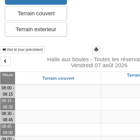
Voir le jour précédent
Halle aux boules - Toutes les réserva
Vendredi 07 août 2026
Heure
Terrai
Terrain couvert
08:00 -
08:15
08:15 -
08:30
08:30 -
08:45
08:45 -
09:00
09:00 -