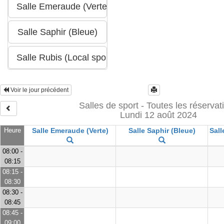
Voir le jour précédent
Salles de sport - Toutes les réservat
Lundi 12 août 2024
Heure
Salle Emeraude (Verte)
Salle Saphir (Bleue)
Sall
08:00 -
08:15
08:15 -
08:30
08:30 -
08:45
08:45 -
09:00