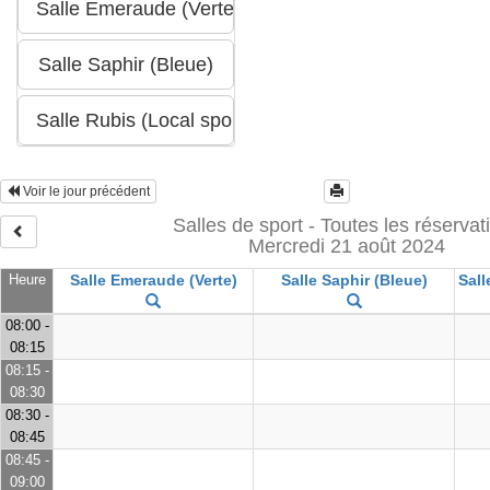
Voir le jour précédent
Salles de sport - Toutes les réservat
Mercredi 21 août 2024
Heure
Salle Emeraude (Verte)
Salle Saphir (Bleue)
Sall
08:00 -
08:15
08:15 -
08:30
08:30 -
08:45
08:45 -
09:00