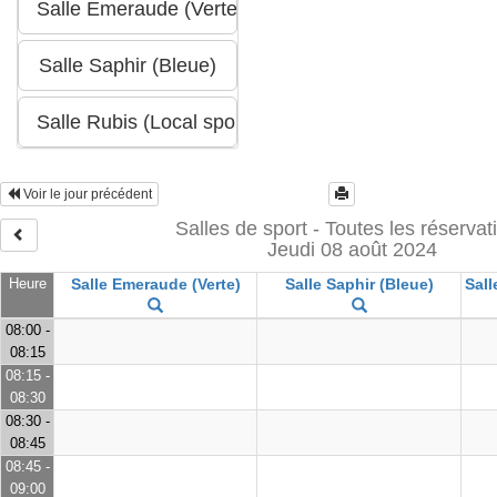
Voir le jour précédent
Salles de sport - Toutes les réservat
Jeudi 08 août 2024
Heure
Salle Emeraude (Verte)
Salle Saphir (Bleue)
Sall
08:00 -
08:15
08:15 -
08:30
08:30 -
08:45
08:45 -
09:00