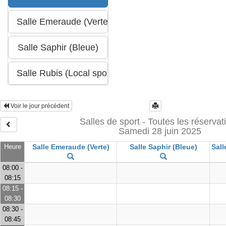
Voir le jour précédent
Salles de sport - Toutes les réservat
Samedi 28 juin 2025
Heure
Salle Emeraude (Verte)
Salle Saphir (Bleue)
Sall
08:00 -
08:15
08:15 -
08:30
08:30 -
08:45