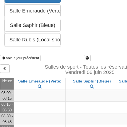
Voir le jour précédent
Salles de sport - Toutes les réservat
Vendredi 06 juin 2025
Heure
Salle Emeraude (Verte)
Salle Saphir (Bleue)
Sall
08:00 -
08:15
08:15 -
08:30
08:30 -
08:45