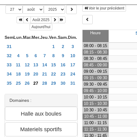
Voir le jour précédent
Août 2025
Aujourd'hui
Heure
Sem
Lun.
Mar.
Mer.
Jeu.
Ven.
Sam.
Dim.
08:00 - 08:15
31
1
2
3
08:15 - 08:30
32
4
5
6
7
8
9
10
08:30 - 08:45
33
11
12
13
14
15
16
17
08:45 - 09:00
09:00 - 09:15
34
18
19
20
21
22
23
24
09:15 - 09:30
35
25
26
27
28
29
30
31
09:30 - 09:45
09:45 - 10:00
10:00 - 10:15
Domaines :
10:15 - 10:30
10:30 - 10:45
10:45 - 11:00
11:00 - 11:15
11:15 - 11:30
11:30 - 11:45