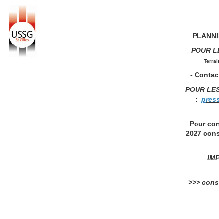
PLANNIN
POUR L
Terrai
- Contact
POUR LE
:
p
res
Pour con
2027 cons
IMP
>>> consu