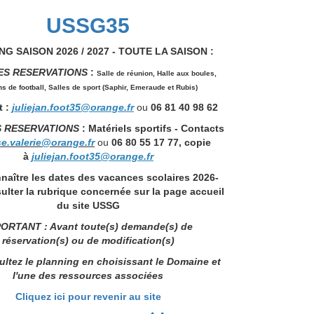
USSG35
G SAISON 2026 / 2027 - TOUTE LA SAISON :
ES RESERVATIONS
:
Salle de réunion,
Halle aux boules,
ns de football, Salles de sport (Saphir, Emeraude et Rubis)
 :
juliejan.foot35@orange.fr
ou
06 81 40 98 62
S RESERVATIONS
: Matériels sportifs - Contacts
se.valerie@orange.fr
ou
06 80 55 17 77, copie
à
juliejan.foot35@orange.fr
naître les dates des vacances scolaires 2026-
ulter la rubrique concernée sur la page accueil
du site USSG
ORTANT : Avant toute(s) demande(s) de
réservation(s) ou de modification(s)
ltez le planning en choisissant le Domaine et
l'une des ressources associées
Cliquez ici pour revenir au site