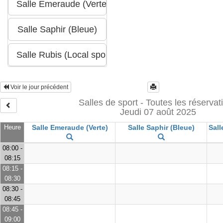
Voir le jour précédent
Salles de sport - Toutes les réservat
Jeudi 07 août 2025
Heure
Salle Emeraude (Verte)
Salle Saphir (Bleue)
Sall
08:00 -
08:15
08:15 -
08:30
08:30 -
08:45
08:45 -
09:00