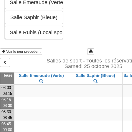
Voir le jour précédent
Salles de sport - Toutes les réservat
Samedi 25 octobre 2025
Heure
Salle Emeraude (Verte)
Salle Saphir (Bleue)
Sall
08:00 -
08:15
08:15 -
08:30
08:30 -
08:45
08:45 -
09:00