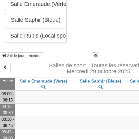
Voir le jour précédent
Salles de sport - Toutes les réservat
Mercredi 29 octobre 2025
Heure
Salle Emeraude (Verte)
Salle Saphir (Bleue)
Sall
08:00 -
08:15
08:15 -
08:30
08:30 -
08:45
08:45 -
09:00