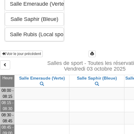
Voir le jour précédent
Salles de sport - Toutes les réservat
Vendredi 03 octobre 2025
Heure
Salle Emeraude (Verte)
Salle Saphir (Bleue)
Sall
08:00 -
08:15
08:15 -
08:30
08:30 -
08:45
08:45 -
09:00