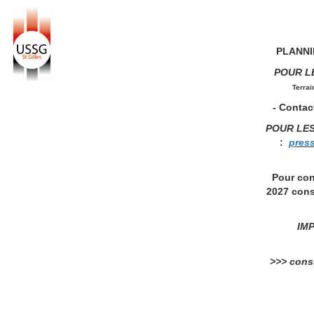
PLANNIN
POUR L
Terrai
- Contact
POUR LE
:
p
res
Pour con
2027 cons
IMP
>>> consu