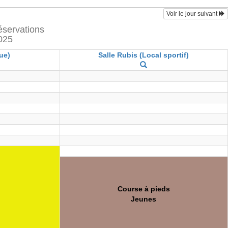
Voir le jour suivant
réservations
025
ue)
Salle Rubis (Local sportif)
Course à pieds
Jeunes