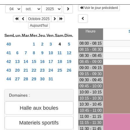
Voir le jour précédent
Octobre 2025
Aujourd'hui
Heure
Sem
Lun.
Mar.
Mer.
Jeu.
Ven.
Sam.
Dim.
08:00 - 08:15
40
1
2
3
4
5
08:15 - 08:30
41
6
7
8
9
10
11
12
08:30 - 08:45
42
13
14
15
16
17
18
19
08:45 - 09:00
09:00 - 09:15
43
20
21
22
23
24
25
26
09:15 - 09:30
44
27
28
29
30
31
09:30 - 09:45
09:45 - 10:00
10:00 - 10:15
Domaines :
10:15 - 10:30
10:30 - 10:45
10:45 - 11:00
11:00 - 11:15
11:15 - 11:30
11:30 - 11:45