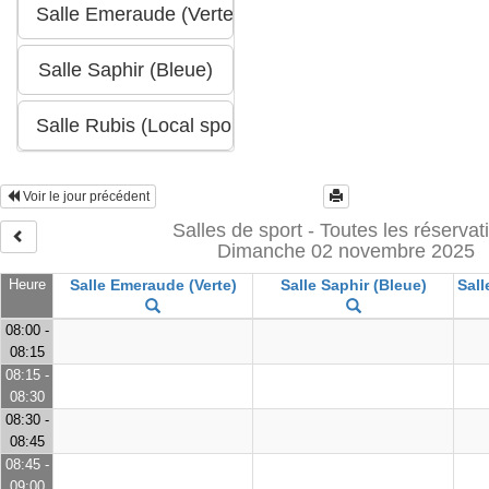
Voir le jour précédent
Salles de sport - Toutes les réservat
Dimanche 02 novembre 2025
Heure
Salle Emeraude (Verte)
Salle Saphir (Bleue)
Sall
08:00 -
08:15
08:15 -
08:30
08:30 -
08:45
08:45 -
09:00