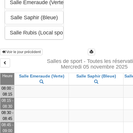
Voir le jour précédent
Salles de sport - Toutes les réservat
Mercredi 05 novembre 2025
Heure
Salle Emeraude (Verte)
Salle Saphir (Bleue)
Sall
08:00 -
08:15
08:15 -
08:30
08:30 -
08:45
08:45 -
09:00