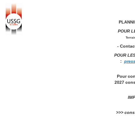
PLANNIN
POUR L
Terrai
- Contact
POUR LE
:
p
res
Pour con
2027 cons
IMP
>>> consu