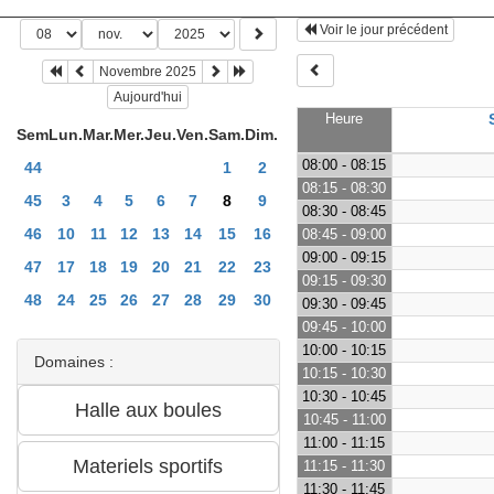
Voir le jour précédent
Novembre 2025
Aujourd'hui
Heure
Sem
Lun.
Mar.
Mer.
Jeu.
Ven.
Sam.
Dim.
08:00 - 08:15
44
1
2
08:15 - 08:30
45
3
4
5
6
7
8
9
08:30 - 08:45
46
10
11
12
13
14
15
16
08:45 - 09:00
09:00 - 09:15
47
17
18
19
20
21
22
23
09:15 - 09:30
48
24
25
26
27
28
29
30
09:30 - 09:45
09:45 - 10:00
10:00 - 10:15
Domaines :
10:15 - 10:30
10:30 - 10:45
10:45 - 11:00
11:00 - 11:15
11:15 - 11:30
11:30 - 11:45