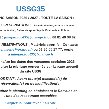
USSG35
G SAISON 2026 / 2027 - TOUTE LA SAISON :
ES RESERVATIONS
:
Salle de réunion,
Halle aux boules,
ns de football, Salles de sport (Saphir, Emeraude et Rubis)
 :
juliejan.foot35@orange.fr
ou
06 81 40 98 62
S RESERVATIONS
: Matériels sportifs - Contacts
se.valerie@orange.fr
ou
06 80 55 17 77, copie
à
juliejan.foot35@orange.fr
naître les dates des vacances scolaires 2026-
ulter la rubrique concernée sur la page accueil
du site USSG
ORTANT : Avant toute(s) demande(s) de
réservation(s) ou de modification(s)
ltez le planning en choisissant le Domaine et
l'une des ressources associées
Cliquez ici pour revenir au site