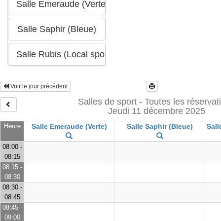
Voir le jour précédent
Salles de sport - Toutes les réservat
Jeudi 11 décembre 2025
Heure
Salle Emeraude (Verte)
Salle Saphir (Bleue)
Sall
08:00 -
08:15
08:15 -
08:30
08:30 -
08:45
08:45 -
09:00