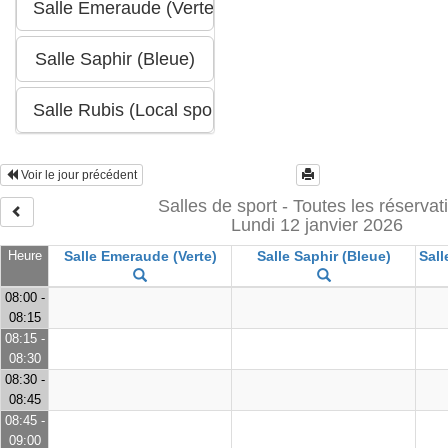
Voir le jour précédent
Salles de sport - Toutes les réservat
Lundi 12 janvier 2026
Heure
Salle Emeraude (Verte)
Salle Saphir (Bleue)
Sall
08:00 -
08:15
08:15 -
08:30
08:30 -
08:45
08:45 -
09:00