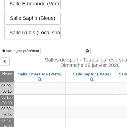
Voir le jour précédent
Salles de sport - Toutes les réservat
Dimanche 18 janvier 2026
Heure
Salle Emeraude (Verte)
Salle Saphir (Bleue)
Sall
08:00 -
08:15
08:15 -
08:30
08:30 -
08:45
08:45 -
09:00