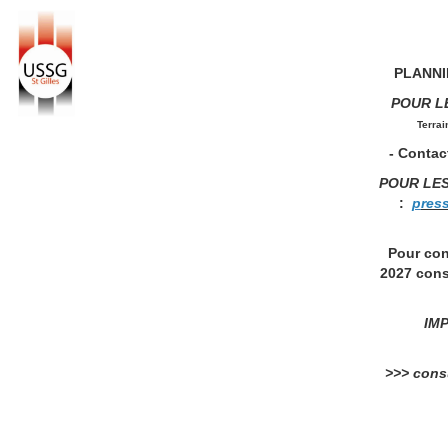
PLANNIN
POUR L
Terrai
- Contact
POUR LE
:
p
res
Pour con
2027 cons
IMP
>>> consu