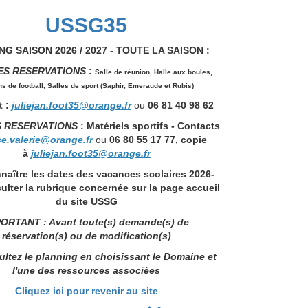
USSG35
G SAISON 2026 / 2027 - TOUTE LA SAISON :
ES RESERVATIONS
:
Salle de réunion,
Halle aux boules,
ns de football, Salles de sport (Saphir, Emeraude et Rubis)
 :
juliejan.foot35@orange.fr
ou
06 81 40 98 62
S RESERVATIONS
: Matériels sportifs - Contacts
se.valerie@orange.fr
ou
06 80 55 17 77, copie
à
juliejan.foot35@orange.fr
naître les dates des vacances scolaires 2026-
ulter la rubrique concernée sur la page accueil
du site USSG
ORTANT : Avant toute(s) demande(s) de
réservation(s) ou de modification(s)
ltez le planning en choisissant le Domaine et
l'une des ressources associées
Cliquez ici pour revenir au site