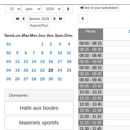
Voir le jour précédent
Janvier 2026
Aujourd'hui
Heure
Sem
Lun.
Mar.
Mer.
Jeu.
Ven.
Sam.
Dim.
08:00 - 08:15
01
1
2
3
4
08:15 - 08:30
02
5
6
7
8
9
10
11
08:30 - 08:45
03
12
13
14
15
16
17
18
08:45 - 09:00
09:00 - 09:15
04
19
20
21
22
23
24
25
09:15 - 09:30
05
26
27
28
29
30
31
09:30 - 09:45
09:45 - 10:00
10:00 - 10:15
Domaines :
10:15 - 10:30
10:30 - 10:45
10:45 - 11:00
11:00 - 11:15
11:15 - 11:30
11:30 - 11:45