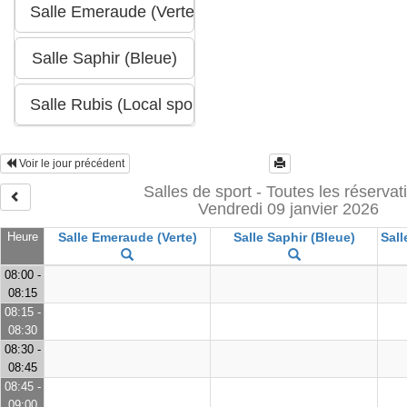
Voir le jour précédent
Salles de sport - Toutes les réservat
Vendredi 09 janvier 2026
Heure
Salle Emeraude (Verte)
Salle Saphir (Bleue)
Sall
08:00 -
08:15
08:15 -
08:30
08:30 -
08:45
08:45 -
09:00