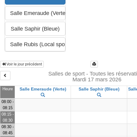
Voir le jour précédent
Salles de sport - Toutes les réservat
Mardi 17 mars 2026
Heure
Salle Emeraude (Verte)
Salle Saphir (Bleue)
Sall
08:00 -
08:15
08:15 -
08:30
08:30 -
08:45