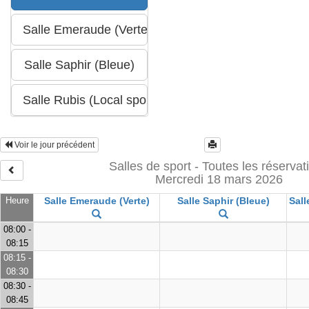
Voir le jour précédent
Salles de sport - Toutes les réservat
Mercredi 18 mars 2026
Heure
Salle Emeraude (Verte)
Salle Saphir (Bleue)
Sall
08:00 -
08:15
08:15 -
08:30
08:30 -
08:45