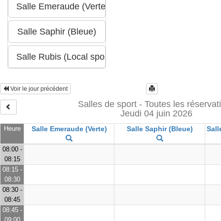
Voir le jour précédent
Salles de sport - Toutes les réservat
Jeudi 04 juin 2026
Heure
Salle Emeraude (Verte)
Salle Saphir (Bleue)
Sall
08:00 -
08:15
08:15 -
08:30
08:30 -
08:45
08:45 -
09:00