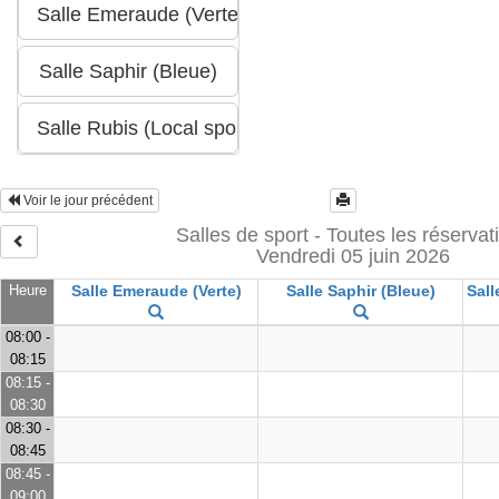
Voir le jour précédent
Salles de sport - Toutes les réservat
Vendredi 05 juin 2026
Heure
Salle Emeraude (Verte)
Salle Saphir (Bleue)
Sall
08:00 -
08:15
08:15 -
08:30
08:30 -
08:45
08:45 -
09:00