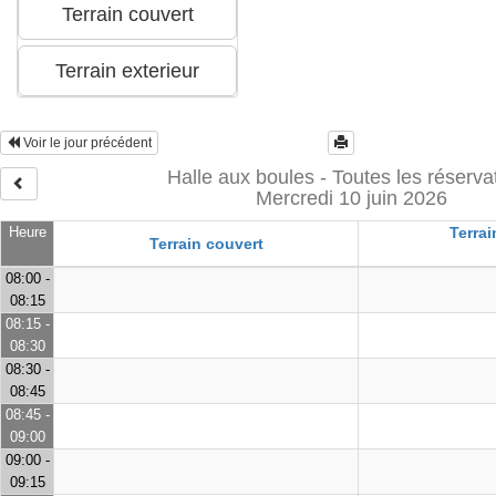
Voir le jour précédent
Halle aux boules - Toutes les réserva
Mercredi 10 juin 2026
Heure
Terrai
Terrain couvert
08:00 -
08:15
08:15 -
08:30
08:30 -
08:45
08:45 -
09:00
09:00 -
09:15