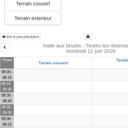
Voir le jour précédent
Halle aux boules - Toutes les réserva
Vendredi 12 juin 2026
Heure
Terrai
Terrain couvert
08:00 -
08:15
08:15 -
08:30
08:30 -
08:45
08:45 -
09:00
09:00 -
09:15