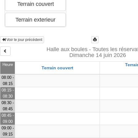
Voir le jour précédent
Halle aux boules - Toutes les réserva
Dimanche 14 juin 2026
Heure
Terrai
Terrain couvert
08:00 -
08:15
08:15 -
08:30
08:30 -
08:45
08:45 -
09:00
09:00 -
09:15