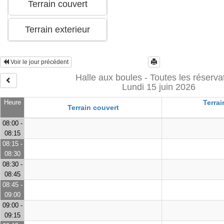
Voir le jour précédent
Halle aux boules - Toutes les réserva
Lundi 15 juin 2026
Heure
Terrai
Terrain couvert
08:00 -
08:15
08:15 -
08:30
08:30 -
08:45
08:45 -
09:00
09:00 -
09:15