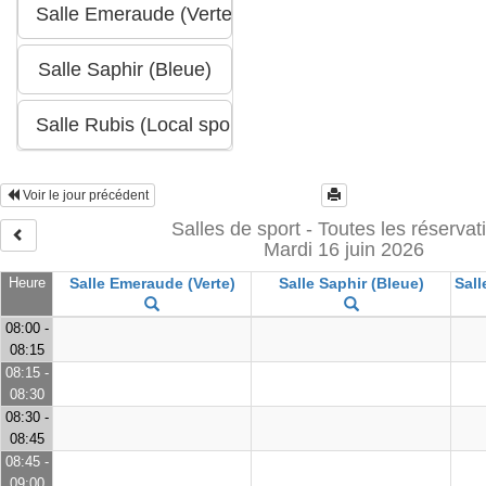
Voir le jour précédent
Salles de sport - Toutes les réservat
Mardi 16 juin 2026
Heure
Salle Emeraude (Verte)
Salle Saphir (Bleue)
Sall
08:00 -
08:15
08:15 -
08:30
08:30 -
08:45
08:45 -
09:00