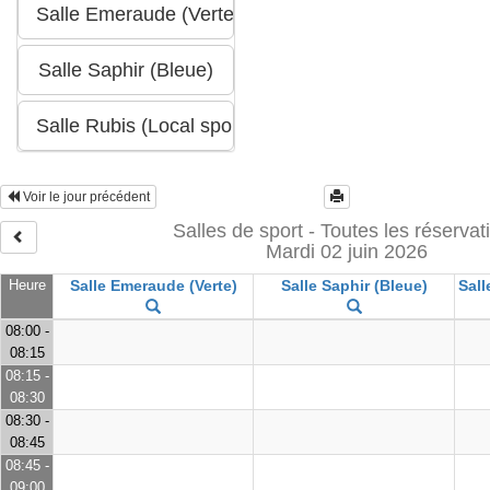
Voir le jour précédent
Salles de sport - Toutes les réservat
Mardi 02 juin 2026
Heure
Salle Emeraude (Verte)
Salle Saphir (Bleue)
Sall
08:00 -
08:15
08:15 -
08:30
08:30 -
08:45
08:45 -
09:00