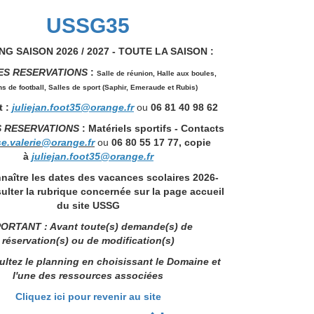
USSG35
G SAISON 2026 / 2027 - TOUTE LA SAISON :
ES RESERVATIONS
:
Salle de réunion,
Halle aux boules,
ns de football, Salles de sport (Saphir, Emeraude et Rubis)
 :
juliejan.foot35@orange.fr
ou
06 81 40 98 62
S RESERVATIONS
: Matériels sportifs - Contacts
se.valerie@orange.fr
ou
06 80 55 17 77, copie
à
juliejan.foot35@orange.fr
naître les dates des vacances scolaires 2026-
ulter la rubrique concernée sur la page accueil
du site USSG
ORTANT : Avant toute(s) demande(s) de
réservation(s) ou de modification(s)
ltez le planning en choisissant le Domaine et
l'une des ressources associées
Cliquez ici pour revenir au site