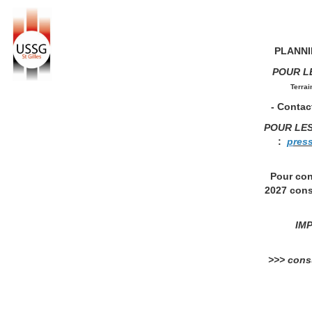
PLANNIN
POUR L
Terrai
- Contact
POUR LE
:
p
res
Pour con
2027 cons
IMP
>>> consu