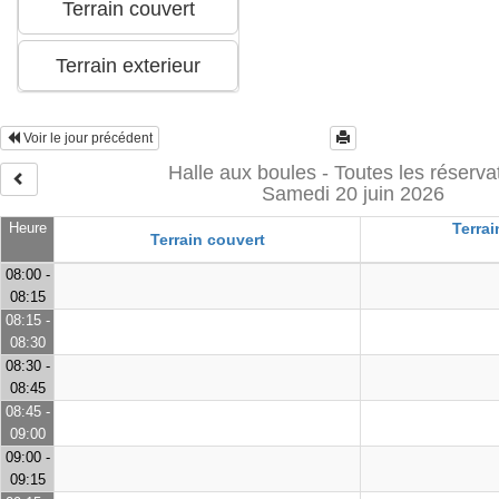
Voir le jour précédent
Halle aux boules - Toutes les réserva
Samedi 20 juin 2026
Heure
Terrai
Terrain couvert
08:00 -
08:15
08:15 -
08:30
08:30 -
08:45
08:45 -
09:00
09:00 -
09:15