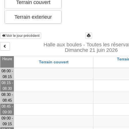
Voir le jour précédent
Halle aux boules - Toutes les réserva
Dimanche 21 juin 2026
Heure
Terrai
Terrain couvert
08:00 -
08:15
08:15 -
08:30
08:30 -
08:45
08:45 -
09:00
09:00 -
09:15