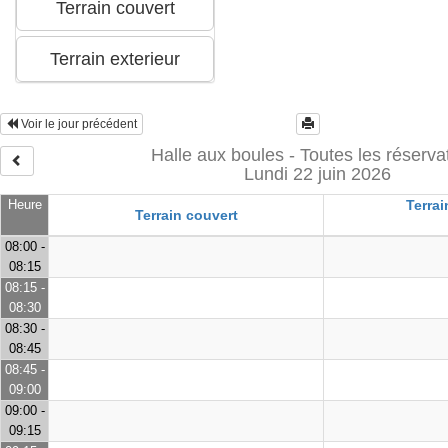
Voir le jour précédent
Halle aux boules - Toutes les réserva
Lundi 22 juin 2026
Heure
Terrai
Terrain couvert
08:00 -
08:15
08:15 -
08:30
08:30 -
08:45
08:45 -
09:00
09:00 -
09:15